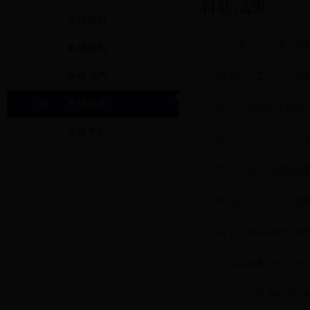
科研成果
管理机构
《老年服务与管理专业
科研机构
科研动态
《我国社会工作行业组
科研成果
《中日养老护理体系中
政策专栏
《高职社会工作专业学
《我国农村社区建设全
《构建以能力为本位的
《基于AHP法的物业
《行动导向教学模式在
《基于就业视角的高职