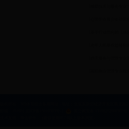
《辅助技术与服务专业”
《心理学在青少年社区
《基于行动导向的《信
《老年人民事权益特别
《婚庆服务与管理专业
《高职物业管理专业模
版权所有：365体育投注备用网址 | 地址：北京东燕郊经济开发区燕灵路2
邮编：101601 京ICP备15019393号-1
冀公网安备 13108202000307号
技术支持：
博达软件
(建议使用IE7.0以上版本浏览）