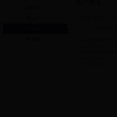
学习资料
媒体速览
陈宝生：落实好十九大
观点热评
学习资料
中共中央关于认真学习
贯彻落实
党章修改了哪些？专家
中国共产党章程（最新
十九大报告全文