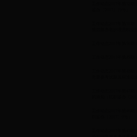
工作动态2017年第5
鉴办〔2017〕19号）
工作动态2017年第51
第四届养老护理员职业
工作动态2017年第5
工作动态2017年第4
工作动态2017年第4
竞赛参考试题及标准征求
工作动态2017年第4
的通知（民职鉴办〔201
工作动态2017年第4
职鉴办〔2017〕9号）
工作动态2017年第4
论知识竞赛参考试题及标