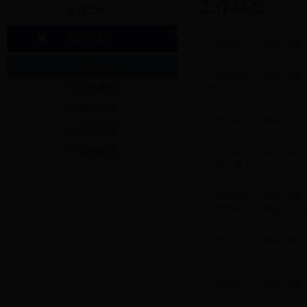
工作动态
培训工作
鉴定动态
工作动态2017年第5
工作动态
工作动态2017年第5
文件通知
举办
成绩公告
工作动态2017年第5
证书信息
学生鉴定
工作动态2017年第5
（图文版）
工作动态2017年第5
准的通知（民职鉴办〔20
工作动态2017年第5
号）
工作动态2017年第5