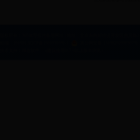
版权所有：365体育投注备用网址 | 地址：北京东燕郊经济开发区燕灵路2
邮编：101601 京ICP备15019393号-1
冀公网安备 13108202000307号
技术支持：
博达软件
(建议使用IE7.0以上版本浏览）