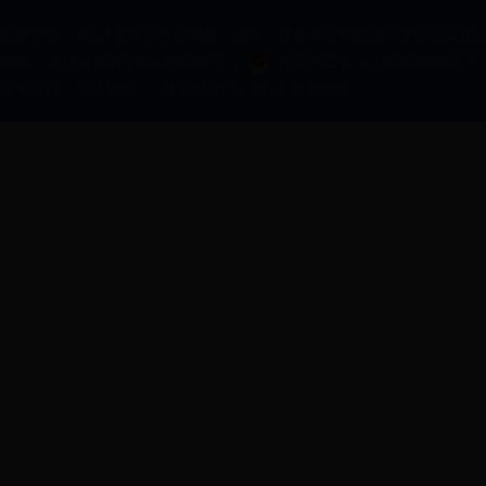
版权所有：365体育投注备用网址 | 地址：北京东燕郊经济开发区燕灵路2
邮编：101601 京ICP备15019393号-1
冀公网安备 13108202000307号
技术支持：
博达软件
(建议使用IE7.0以上版本浏览）