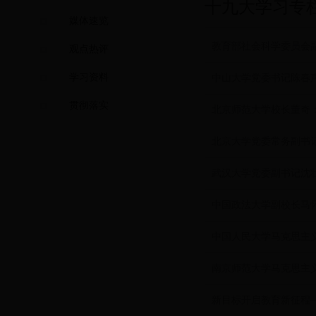
十九大学习专
媒体速览
教育部社会科学委员会
观点热评
学习资料
中山大学党委书记陈春
贯彻落实
北京师范大学校长董奇
北京大学党委常务副书
武汉大学党委副书记沈
中国政法大学副校长马
中国人民大学马克思主
南京师范大学马克思主
新目标开启教育新征程