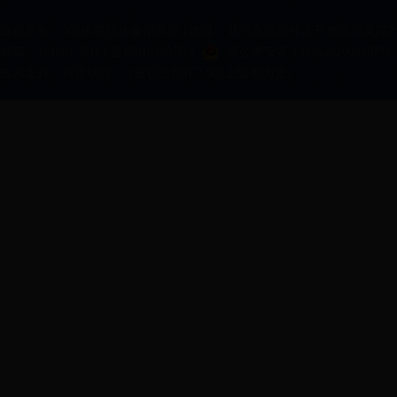
版权所有：365体育投注备用网址 | 地址：北京东燕郊经济开发区燕灵路2
邮编：101601 京ICP备15019393号-1
冀公网安备 13108202000307号
技术支持：
博达软件
(建议使用IE7.0以上版本浏览）